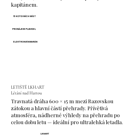
kapitánem.
15 KOTEVNÍCH MÍST
PRONÁJEM PLAVIDEL
ELEKTROKATAMARÁN
LETIŠTĚ LKHART
Létání nad Hartou
Travnatá dráha 600 × 15 m mezi Razovskou
zátokou a hlavní částí přehrady. Přívětivá
atmosféra, nádherné výhledy na přehradu po
celou dobu letu — ideální pro ultralehká letadla.
LKHART