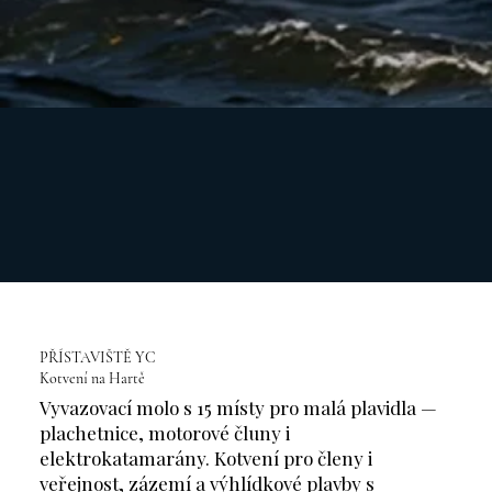
PŘÍSTAVIŠTĚ YC
Kotvení na Hartě
Vyvazovací molo s 15 místy pro malá plavidla —
plachetnice, motorové čluny i
elektrokatamarány. Kotvení pro členy i
veřejnost, zázemí a výhlídkové plavby s