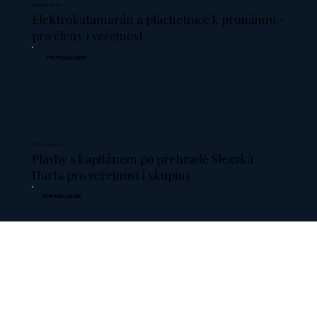
Pronájem plavidel
Elektrokatamarán a plachetnice k pronájmu -
pro členy i veřejnost.
PŘIPRAVUJEME
Vyhlídkové plavby
Plavby s kapitánem po přehradě Slezská
Harta pro veřejnost i skupiny.
PŘIPRAVUJEME
Parkování
Vyhrazené parkoviště pro obytné vozy a