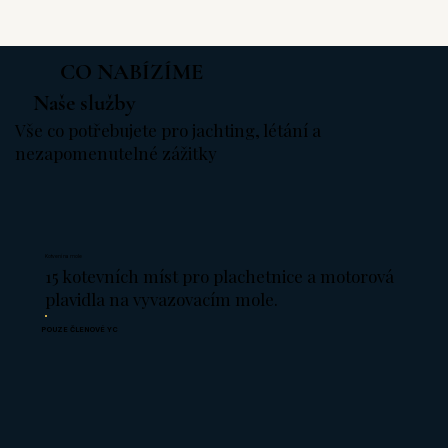
CO NABÍZÍME
Naše služby
Vše co potřebujete pro jachting, létání a
nezapomenutelné zážitky
Kotvení na mole
15 kotevních míst pro plachetnice a motorová
plavidla na vyvazovacím mole.
POUZE ČLENOVÉ YC