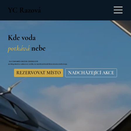
YC Razová
Kde voda
potkává
nebe
SLEZSKÁ HARTA · RAZOVÁ · OD ROKU 2018
Jachting, letectví a outdoorové zážitky na největší přehradě Moravskoslezského kraje.
REZERVOVAT MÍSTO
NADCHÁZEJÍCÍ AKCE